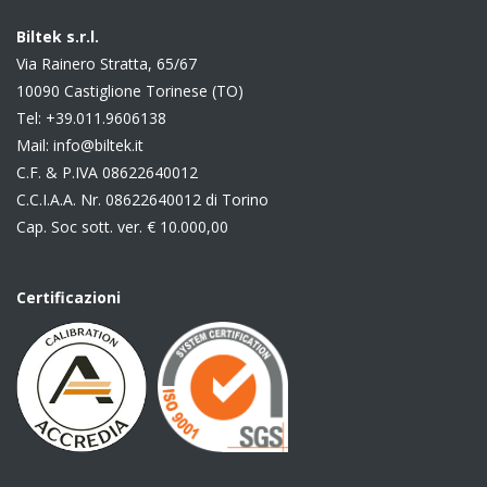
Biltek s.r.l.
Via Rainero Stratta, 65/67
10090 Castiglione Torinese (TO)
Tel:
+39.011.9606138
Mail:
info@biltek.it
C.F. & P.IVA 08622640012
C.C.I.A.A. Nr. 08622640012 di Torino
Cap. Soc sott. ver. € 10.000,00
Certificazioni